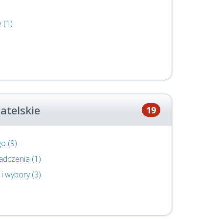
 (1)
atelskie
19
o (9)
adczenia (1)
i wybory (3)