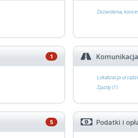
Zezwolenia, konces
Komunikacja
1
Lokalizacja urząd
Zjazdy (1)
Podatki i opł
5