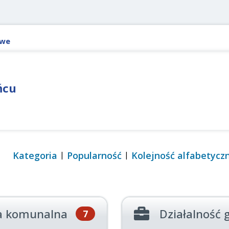
owe
ńcu
Kategoria
Popularność
Kolejność alfabetycz
a komunalna
Działalność 
7