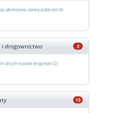
je alkoholowe, daniny publiczne (4)
 i drogownictwo
3
zeń obcych w pasie drogowym (2)
aty
13