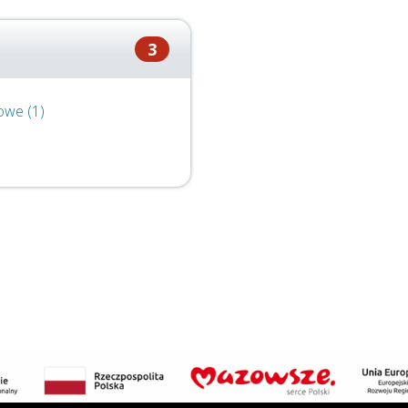
3
owe (1)