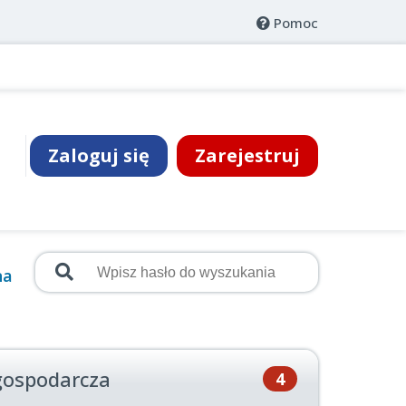
Pomoc
Zaloguj się
Zarejestruj
na
gospodarcza
4