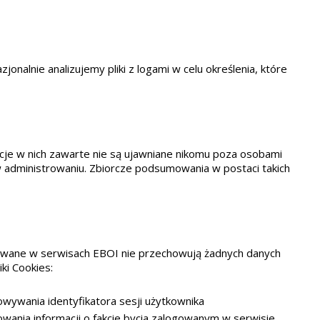
onalnie analizujemy pliki z logami w celu określenia, które
cje w nich zawarte nie są ujawniane nikomu poza osobami
administrowaniu. Zbiorcze podsumowania w postaci takich
osowane w serwisach EBOI nie przechowują żadnych danych
ki Cookies:
wywania identyfikatora sesji użytkownika
wania informacji o fakcie bycia zalogowanym w serwisie.