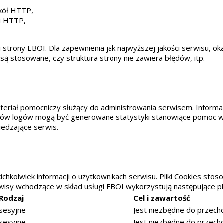
okół HTTP,
ji HTTP,
trony EBOI. Dla zapewnienia jak najwyższej jakości serwisu, okazj
są stosowane, czy struktura strony nie zawiera błędów, itp.
teriał pomocniczy służący do administrowania serwisem. Informa
ków logów mogą być generowane statystyki stanowiące pomoc w 
iedzające serwis.
chkolwiek informacji o użytkownikach serwisu. Pliki Cookies st
wisy wchodzące w skład usługi EBOI wykorzystują następujące pli
Rodzaj
Cel i zawartość
sesyjne
Jest niezbędne do przecho
sesyjne
Jest niezbędne do przecho