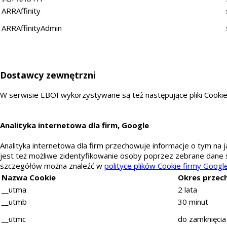
ARRAffinity
ARRAffinityAdmin
Dostawcy zewnętrzni
W serwisie EBOI wykorzystywane są też następujące pliki Coo
Analityka internetowa dla firm, Google
Analityka internetowa dla firm przechowuje informacje o tym na ja
jest też możliwe zidentyfikowanie osoby poprzez zebrane dane 
szczegółów można znaleźć w
polityce plików Cookie firmy Googl
Nazwa Cookie
Okres przec
__utma
2 lata
__utmb
30 minut
__utmc
do zamknięcia 